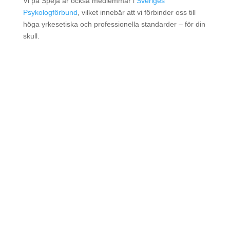
Vi på Speja är också medlemmar i
Sveriges
Psykologförbund
, vilket innebär att vi förbinder oss till
höga yrkesetiska och professionella standarder – för din
skull.
Vänta inte längre. Ta kontakt
med oss idag!