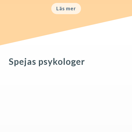
Läs mer
Spejas psykologer
SARA RENKLINT, LEG. PSYKOLOG UMEÅ
Ibland fastnar vi människor i invanda mönster och
beteenden och behöver hjälp för att komma vidare.