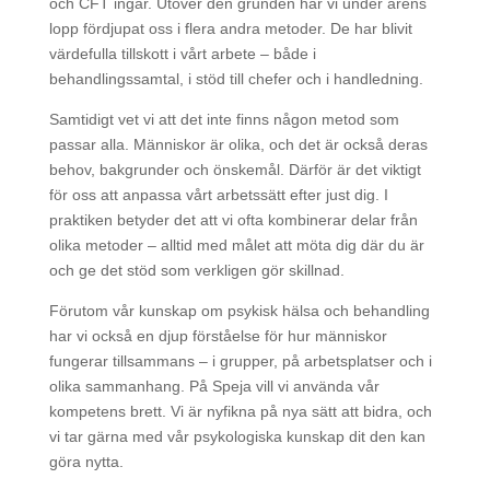
och CFT ingår. Utöver den grunden har vi under årens
lopp fördjupat oss i flera andra metoder. De har blivit
värdefulla tillskott i vårt arbete – både i
behandlingssamtal, i stöd till chefer och i handledning.
Samtidigt vet vi att det inte finns någon metod som
passar alla. Människor är olika, och det är också deras
behov, bakgrunder och önskemål. Därför är det viktigt
för oss att anpassa vårt arbetssätt efter just dig. I
praktiken betyder det att vi ofta kombinerar delar från
olika metoder – alltid med målet att möta dig där du är
och ge det stöd som verkligen gör skillnad.
Förutom vår kunskap om psykisk hälsa och behandling
har vi också en djup förståelse för hur människor
fungerar tillsammans – i grupper, på arbetsplatser och i
olika sammanhang. På Speja vill vi använda vår
kompetens brett. Vi är nyfikna på nya sätt att bidra, och
vi tar gärna med vår psykologiska kunskap dit den kan
göra nytta.