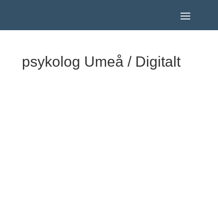
psykolog Umeå / Digitalt
Välkommen till Speja Psykologi – legitimerade
psykologer i Umeå med fokus på samtal för ungdomar,
vuxna, par och organisationer. Vi erbjuder