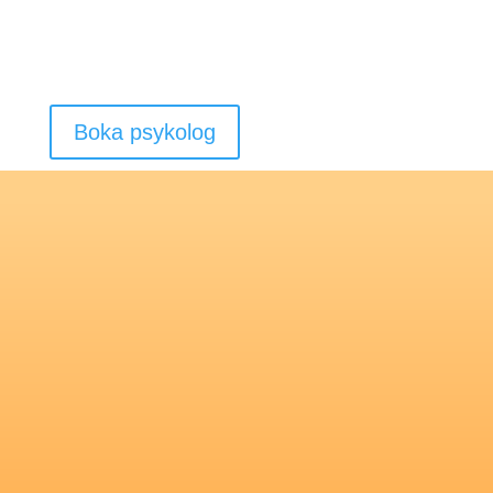
evidensbaserade samtalstjänster för dig som söker
förändring, stöd eller utveckling – både privat och i
arbetslivet.
Boka psykolog
Individuella samtal
Psykologisk behandling/terapi eller coaching
för
dig som söker utveckling, nya perspektiv eller
behöver hjälp med att hantera svårigheter i livet.
Träffa din psykolog i Umeå på vår mottagning